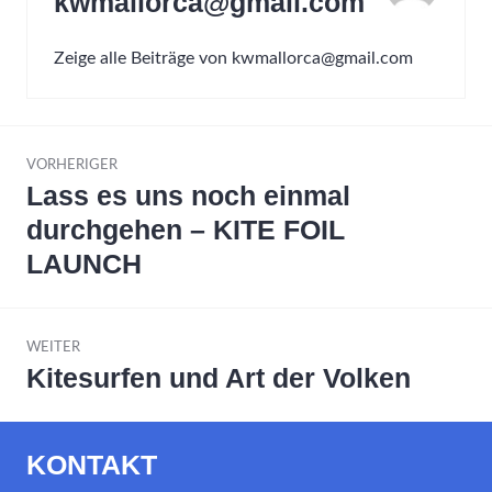
kwmallorca@gmail.com
Zeige alle Beiträge von kwmallorca@gmail.com
Beitrags-
VORHERIGER
Navigation
Lass es uns noch einmal
Vorheriger
Beitrag:
durchgehen – KITE FOIL
LAUNCH
WEITER
Kitesurfen und Art der Volken
Nächster
Beitrag:
KONTAKT