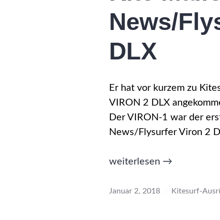
News/Flys
DLX
Er hat vor kurzem zu Kite
VIRON 2 DLX angekommen,
Der VIRON-1 war der erst
News/Flysurfer Viron 2 
„Kite
weiterlesen
→
Mallorca
News/Flysurfer
Januar 2, 2018
Kitesurf-Ausr
Viron