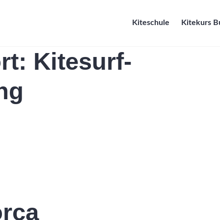
Kiteschule
Kitekurs 
rt:
Kitesurf-
ng
orca