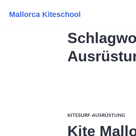
Zum
Mallorca Kiteschool
Inhalt
springen
Schlagwo
Ausrüstu
KITESURF-AUSRÜSTUNG
Kite Mall