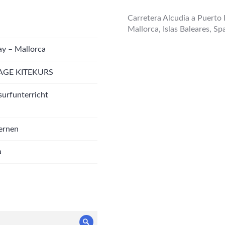
Carretera Alcudia a Puerto 
Mallorca, Islas Baleares, Sp
ay – Mallorca
AGE KITEKURS
surfunterricht
lernen
a