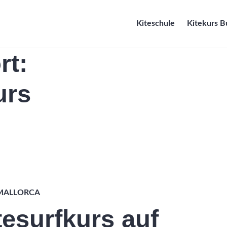
Kiteschule
Kitekurs 
rt:
urs
 MALLORCA
tesurfkurs auf