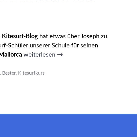
m
Kitesurf-Blog
hat etwas über Joseph zu
rf-Schüler unserer Schule für seinen
„Bester
Mallorca
weiterlesen
→
Kitesurfkurs
auf
,
Bester
,
Kitesurfkurs
Mallorca“