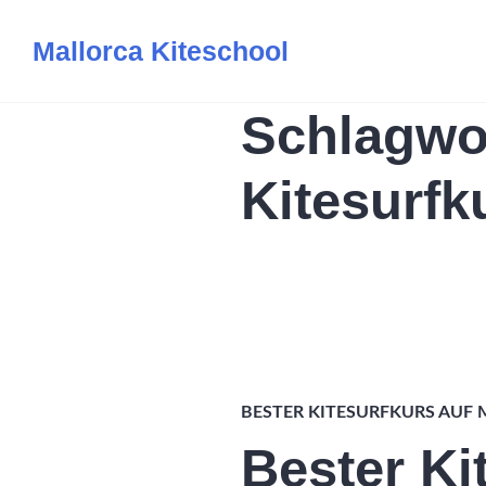
Zum
Mallorca Kiteschool
Inhalt
springen
Schlagwo
Kitesurfk
BESTER KITESURFKURS AUF
Bester Ki