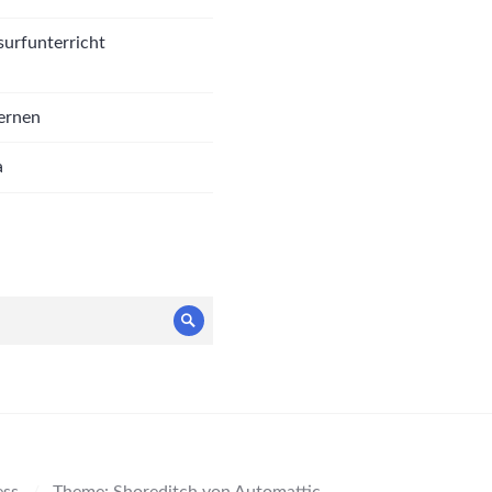
surfunterricht
lernen
a
Suche
ess
/
Theme: Shoreditch von
Automattic
.