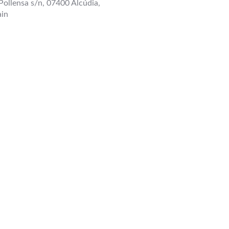
Pollensa s/n, 07400 Alcúdia,
ain