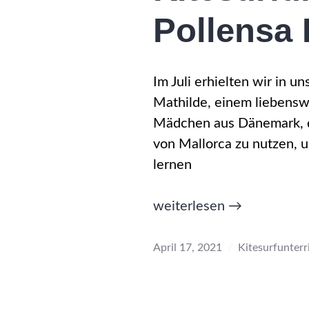
Pollensa 
Im Juli erhielten wir in 
Mathilde, einem liebensw
Mädchen aus Dänemark, da
von Mallorca zu nutzen, u
lernen
„Kitesurfunterricht
weiterlesen
→
in
Pollensa
April 17, 2021
Kitesurfunterr
Bay
–