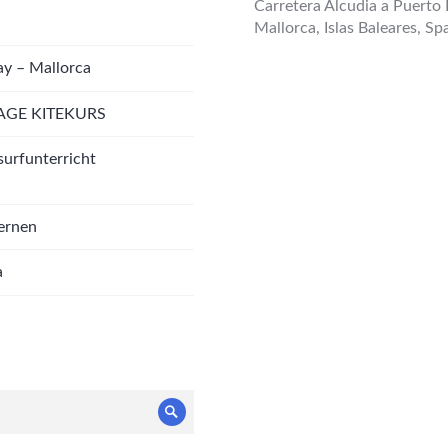
Carretera Alcudia a Puerto 
Mallorca, Islas Baleares, Sp
ay – Mallorca
AGE KITEKURS
surfunterricht
lernen
a
Suche