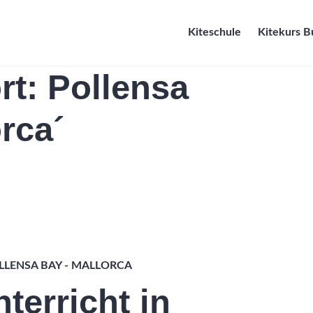
Kiteschule
Kitekurs 
rt:
Pollensa
rca´
LLENSA BAY - MALLORCA
terricht in