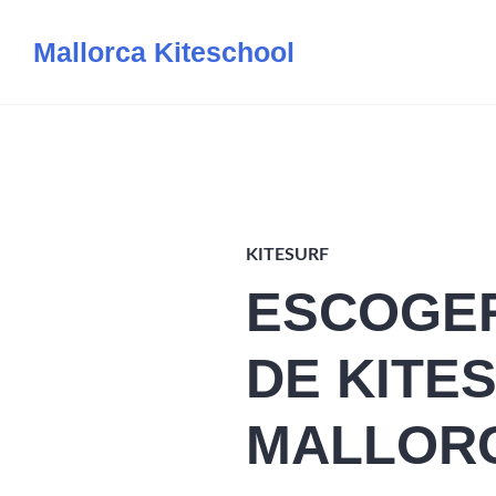
Saltar
Mallorca Kiteschool
al
contenido
KITESURF
ESCOGER
DE KITE
MALLOR