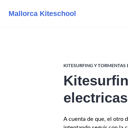
Saltar
Mallorca Kiteschool
al
contenido
KITESURFING Y TORMENTAS 
Kitesurfi
electricas
A cuenta de que, el otro 
intentando seguir con la 