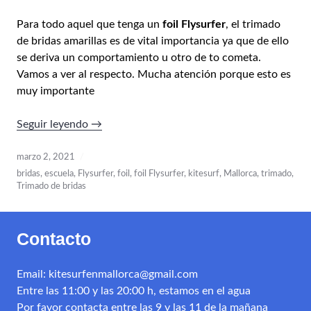
Para todo aquel que tenga un
foil Flysurfer
, el trimado
de bridas amarillas es de vital importancia ya que de ello
se deriva un comportamiento u otro de to cometa.
Vamos a ver al respecto. Mucha atención porque esto es
muy importante
«Trimado
Seguir leyendo
→
de
bridas,
marzo 2, 2021
foil
bridas
,
escuela
,
Flysurfer
,
foil
,
foil Flysurfer
,
kitesurf
,
Mallorca
,
trimado
,
Trimado de bridas
Flysurfer
/
la
Contacto
escuela
de
kite
Email: kitesurfenmallorca@gmail.com
en
Entre las 11:00 y las 20:00 h, estamos en el agua
Mallorca»
Por favor contacta entre las 9 y las 11 de la mañana