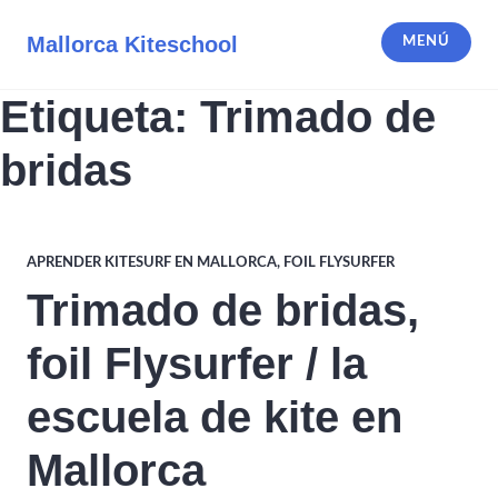
Saltar
al
Mallorca Kiteschool
MENÚ
contenido
Etiqueta:
Trimado de
bridas
APRENDER KITESURF EN MALLORCA
,
FOIL FLYSURFER
Trimado de bridas,
foil Flysurfer / la
escuela de kite en
Mallorca