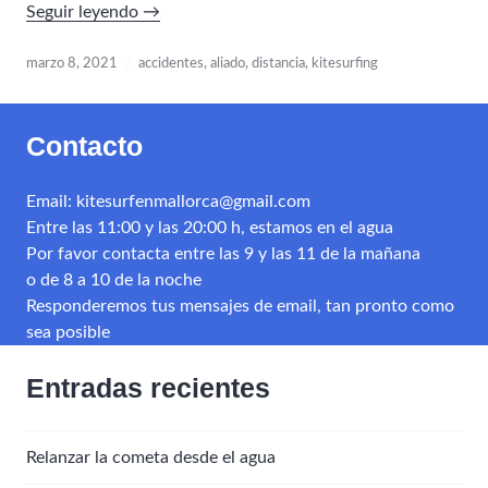
«En
Seguir leyendo
→
kitesurfing,
la
marzo 8, 2021
accidentes
,
aliado
,
distancia
,
kitesurfing
distancia
es
Contacto
tu
aliado»
Email: kitesurfenmallorca@gmail.com
Entre las 11:00 y las 20:00 h, estamos en el agua
Por favor contacta entre las 9 y las 11 de la mañana
o de 8 a 10 de la noche
Responderemos tus mensajes de email, tan pronto como
sea posible
Entradas recientes
Relanzar la cometa desde el agua