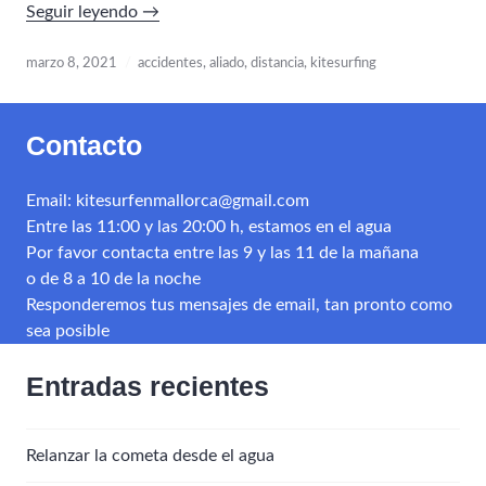
«En
Seguir leyendo
→
kitesurfing,
la
marzo 8, 2021
accidentes
,
aliado
,
distancia
,
kitesurfing
distancia
es
Contacto
tu
aliado»
Email: kitesurfenmallorca@gmail.com
Entre las 11:00 y las 20:00 h, estamos en el agua
Por favor contacta entre las 9 y las 11 de la mañana
o de 8 a 10 de la noche
Responderemos tus mensajes de email, tan pronto como
sea posible
Entradas recientes
Relanzar la cometa desde el agua